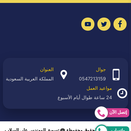
تابعنا
تابعنا
تابعنا
على
على
على
فيسبوك
تويتر
يوتيوب
جوال
العنوان
0547213159
المملكة العربية السعودية
مواعيد العمل
24 ساعة طوال أيام الأسبوع
إتصل الآن
2026 © جميع الحقوق محفوظة @ تسويق المهندس علي السلاب
واتساب