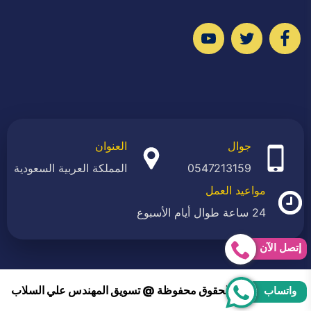
تابعنا
تابعنا
تابعنا
على
على
على
فيسبوك
تويتر
يوتيوب
جوال
العنوان
0547213159
المملكة العربية السعودية
مواعيد العمل
24 ساعة طوال أيام الأسبوع
إتصل الآن
2026 © جميع الحقوق محفوظة @ تسويق المهندس علي السلاب
واتساب