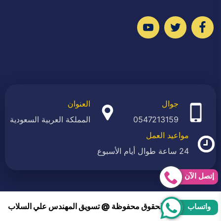
تابعنا
تابعنا
تابعنا
على
على
على
فيسبوك
تويتر
يوتيوب
جوال
العنوان
0547213159
المملكة العربية السعودية
مواعيد العمل
24 ساعة طوال أيام الأسبوع
إتصل الآن
2026 © جميع الحقوق محفوظة @ تسويق المهندس علي السلاب
واتساب