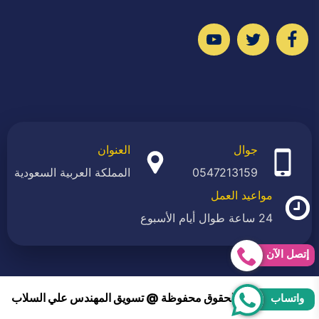
تابعنا
تابعنا
تابعنا
على
على
على
فيسبوك
تويتر
يوتيوب
جوال
العنوان
0547213159
المملكة العربية السعودية
مواعيد العمل
24 ساعة طوال أيام الأسبوع
إتصل الآن
2026 © جميع الحقوق محفوظة @ تسويق المهندس علي السلاب
واتساب