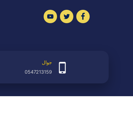
تابعنا
تابعنا
تابعنا
على
على
على
فيسبوك
تويتر
يوتيوب
جوال
0547213159