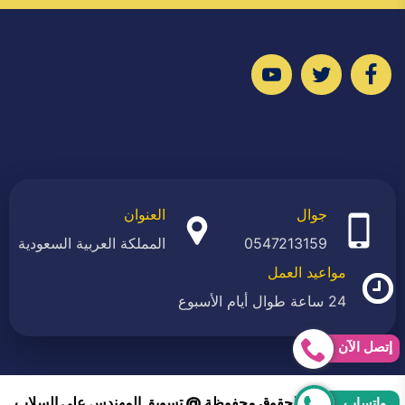
تابعنا
تابعنا
تابعنا
على
على
على
فيسبوك
تويتر
يوتيوب
جوال
العنوان
0547213159
المملكة العربية السعودية
مواعيد العمل
24 ساعة طوال أيام الأسبوع
إتصل الآن
2026 © جميع الحقوق محفوظة @ تسويق المهندس علي السلاب
واتساب