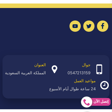
تابعنا
تابعنا
تابعنا
على
على
على
فيسبوك
تويتر
يوتيوب
جوال
العنوان
0547213159
المملكة العربية السعودية
مواعيد العمل
24 ساعة طوال أيام الأسبوع
إتصل الآن