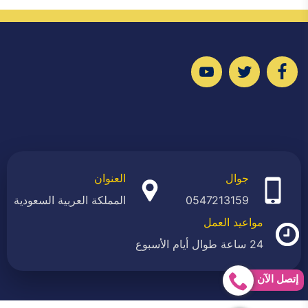
تابعنا
تابعنا
تابعنا
على
على
على
فيسبوك
تويتر
يوتيوب
جوال
العنوان
0547213159
المملكة العربية السعودية
مواعيد العمل
24 ساعة طوال أيام الأسبوع
إتصل الآن