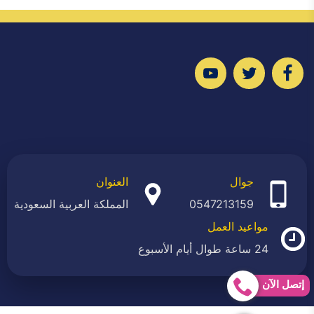
تابعنا
تابعنا
تابعنا
على
على
على
فيسبوك
تويتر
يوتيوب
جوال
العنوان
0547213159
المملكة العربية السعودية
مواعيد العمل
24 ساعة طوال أيام الأسبوع
إتصل الآن