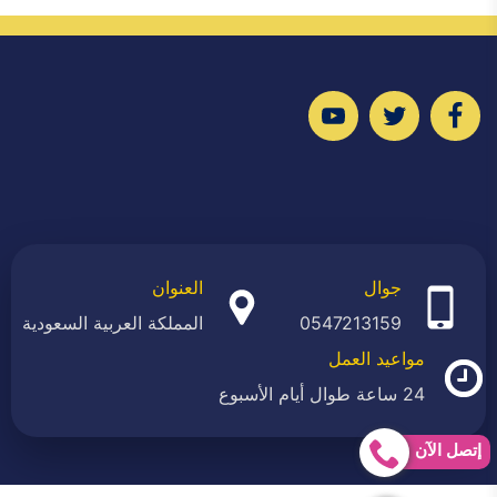
تابعنا
تابعنا
تابعنا
على
على
على
فيسبوك
تويتر
يوتيوب
جوال
العنوان
0547213159
المملكة العربية السعودية
مواعيد العمل
24 ساعة طوال أيام الأسبوع
إتصل الآن