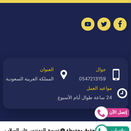
تابعنا
تابعنا
تابعنا
على
على
على
فيسبوك
تويتر
يوتيوب
جوال
العنوان
0547213159
المملكة العربية السعودية
مواعيد العمل
24 ساعة طوال أيام الأسبوع
إتصل الآن
2026 © جميع الحقوق محفوظة @ تسويق المهندس علي السلاب
واتساب